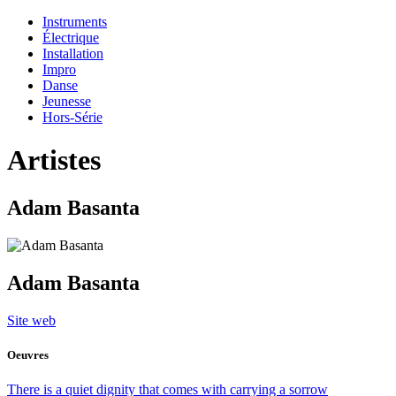
Instruments
Électrique
Installation
Impro
Danse
Jeunesse
Hors-Série
Artistes
Adam Basanta
Adam Basanta
Site web
Oeuvres
There is a quiet dignity that comes with carrying a sorrow