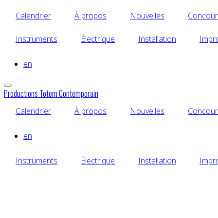
Aller
Calendrier
À propos
Nouvelles
Concour
au
contenu
principal
Instruments
Électrique
Installation
Impr
en
Productions Totem Contemporain
Calendrier
À propos
Nouvelles
Concour
en
Instruments
Électrique
Installation
Impr