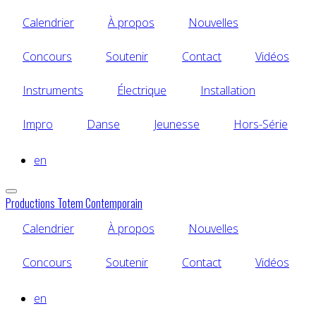
Aller
Calendrier
À propos
Nouvelles
au
contenu
principal
Concours
Soutenir
Contact
Vidéos
Instruments
Électrique
Installation
Impro
Danse
Jeunesse
Hors-Série
en
Productions Totem Contemporain
Calendrier
À propos
Nouvelles
Concours
Soutenir
Contact
Vidéos
en