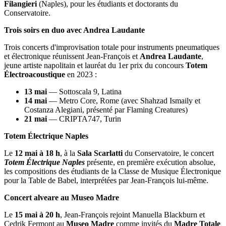
Filangieri
(Naples), pour les étudiants et doctorants du
Conservatoire.
Trois soirs en duo avec Andrea Laudante
Trois concerts d'improvisation totale pour instruments pneumatiques
et électronique réunissent Jean-François et
Andrea Laudante
,
jeune artiste napolitain et lauréat du 1er prix du concours
Totem
Électroacoustique
en 2023 :
13 mai
— Sottoscala 9, Latina
14 mai
— Metro Core, Rome (avec Shahzad Ismaily et
Costanza Alegiani, présenté par Flaming Creatures)
21 mai
— CRIPTA747, Turin
Totem Électrique Naples
Le
12 mai à 18 h
, à la
Sala Scarlatti
du Conservatoire, le concert
Totem Électrique Naples
présente, en première exécution absolue,
les compositions des étudiants de la Classe de Musique Électronique
pour la Table de Babel, interprétées par Jean-François lui-même.
Concert alveare au Museo Madre
Le
15 mai à 20 h
, Jean-François rejoint Manuella Blackburn et
Cedrik Fermont au
Museo Madre
comme invités du
Madre Totale