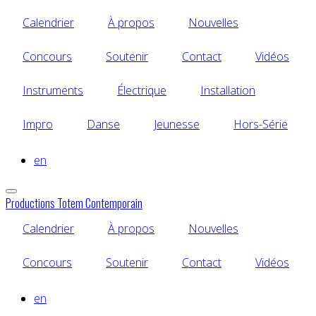
Aller
Calendrier
À propos
Nouvelles
au
contenu
principal
Concours
Soutenir
Contact
Vidéos
Instruments
Électrique
Installation
Impro
Danse
Jeunesse
Hors-Série
en
Productions Totem Contemporain
Calendrier
À propos
Nouvelles
Concours
Soutenir
Contact
Vidéos
en