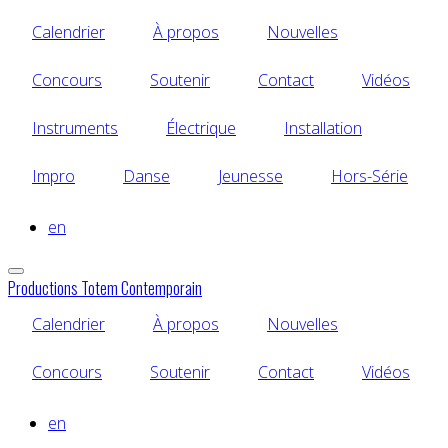
Aller
Calendrier
À propos
Nouvelles
au
contenu
principal
Concours
Soutenir
Contact
Vidéos
Instruments
Électrique
Installation
Impro
Danse
Jeunesse
Hors-Série
en
Productions Totem Contemporain
Calendrier
À propos
Nouvelles
Concours
Soutenir
Contact
Vidéos
en