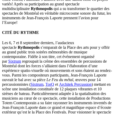
variés! Après sa participation au grand spectacle
multidisciplinaire
Rythmopolis
qui a su transformer le quartier des
spectacles de Montréal en véritable microcosme sonore du futur, les
instruments de Jean-François Laporte prennent l’avion pour
l’Europe!
CITÉ DU RYTHME
Les 6, 7 et 8 septembre derniers, l’audacieux
spectacle
Rythmopolis
s’emparait de la Place des arts pour y offrir
au grand public trois soirées mémorables de musique
contemporaine. Fidèle à son titre, cet événement organisé
par
Sixtrum
regroupait la crème des ensembles de percussions de
Montréal dont les forces s’alliaient dans l’élaboration d’une
expérience spatio-visuelle où mouvements et sons étaient au rendez-
vous. Parmi les compositeurs participants, Jean-François Laporte
ouvrait le bal avec sa pièce
Le Feu du métal
, œuvres pour 14
percussionnistes (
Sixtrum
,
TorQ
et
Architek Percussion
)
mettant en
scène une installation constituée de 12 plaques vibrantes et 10
sirènes de bateau. Particulièrement adaptée à la spatialisation des
musiciens au cœur de ce spectacle, cette installation de Productions
Totem Contemporain a su faire rayonner les instruments inventés de
Jean-François Laporte dans ce grand et magnifique espace d’écoute
extérieur qu’est le la Place des Festivals. Pour visionner le spectacle