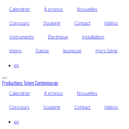
Aller
Calendrier
À propos
Nouvelles
au
contenu
principal
Concours
Soutenir
Contact
Vidéos
Instruments
Électrique
Installation
Impro
Danse
Jeunesse
Hors-Série
en
Productions Totem Contemporain
Calendrier
À propos
Nouvelles
Concours
Soutenir
Contact
Vidéos
en