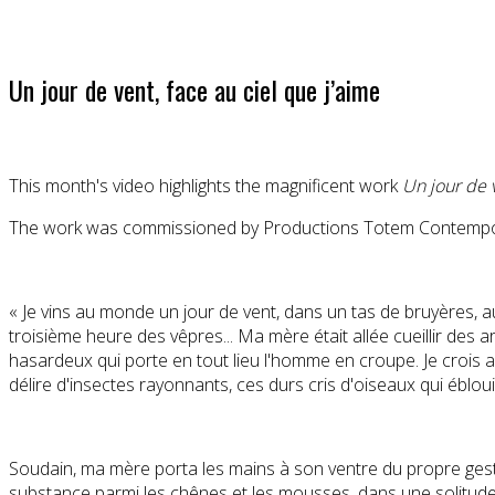
Un jour de vent, face au ciel que j’aime
This month's video highlights the magnificent work
Un jour de v
The work was commissioned by Productions Totem Contemp
« Je vins au monde un jour de vent, dans un tas de bruyères, au
troisième heure des vêpres... Ma mère était allée cueillir des 
hasardeux qui porte en tout lieu l'homme en croupe. Je crois au
délire d'insectes rayonnants, ces durs cris d'oiseaux qui ébloui
Soudain, ma mère porta les mains à son ventre du propre geste d'
substance parmi les chênes et les mousses, dans une solitude a