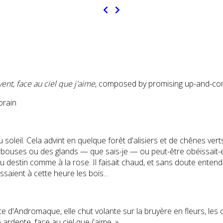
ent, face au ciel que j'aime
, composed by promising up-and-comi
orain
 soleil. Cela advint en quelque forêt d'alisiers et de chênes ver
arbouses ou des glands — que sais-je — ou peut-être obéissait-el
 destin comme à la rose. Il faisait chaud, et sans doute entends
ssaient à cette heure les bois...
Andromaque, elle chut volante sur la bruyère en fleurs, les cigal
rdente, face au ciel que j'aime. »