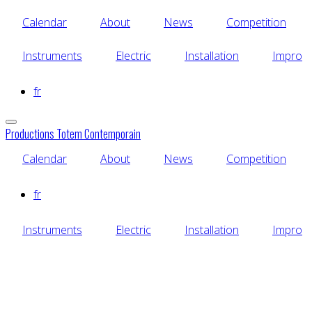
Skip
Calendar
About
News
Competition
to
main
content
Instruments
Electric
Installation
Impro
fr
Productions Totem Contemporain
Calendar
About
News
Competition
fr
Instruments
Electric
Installation
Impro