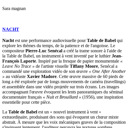
Sara magnan
NACHT
Nacht
est une performance audiovisuelle pour
Table de Babel
qui
explore les thèmes du temps, de la patience et de l'angoisse. Le
compositeur
Pierre-Luc Senécal
a créé la trame sonore à l'aide de
la Table de Babel, un instrument à vent inventé par le luthier
Jean-
François Laporte
. Inspiré par la fresque de papier monumentale
«
Leave No Trace »
de l'artiste visuelle
Tiffany Moore
, Senécal a
commandé une exploration vidéo de son œuvre
« One After Another
»
au vidéaste
Xavier Madore
. Cette œuvre massive de 60 pieds de
long a été explorée par de longs mouvements de caméra (travellings)
et assemblée dans une vidéo projetée sur trois écrans. Les images
accompagnant l'œuvre évoquent les lents panoramiques du séminal
documentaire français
« Nuit et Brouillard »
(1956), une inspiration
essentielle pour cette pièce.
La
Table de Babel
est un « nouvel instrument à vent »
extraordinaire, produisant des sons qui évoquent un chœur mixte
abstrait. À mesure que les voix mécaniques graves de la composition
s'insinuent lentement, l'auditeur percevra les textures sombres