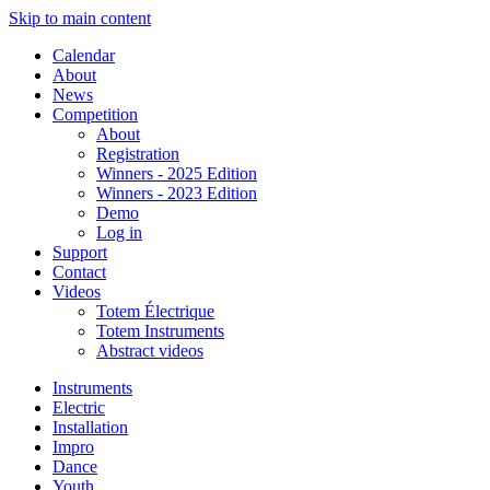
Skip to main content
Calendar
About
News
Competition
About
Registration
Winners - 2025 Edition
Winners - 2023 Edition
Demo
Log in
Support
Contact
Videos
Totem Électrique
Totem Instruments
Abstract videos
Instruments
Electric
Installation
Impro
Dance
Youth